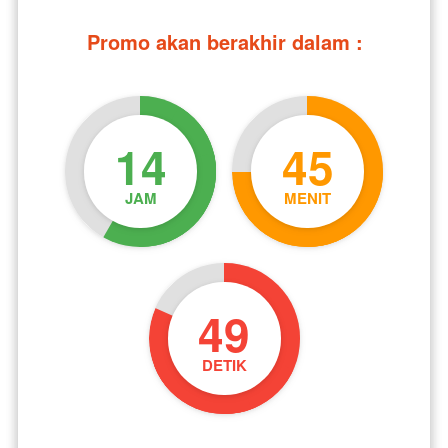
Promo akan berakhir dalam :
14
45
JAM
MENIT
47
DETIK