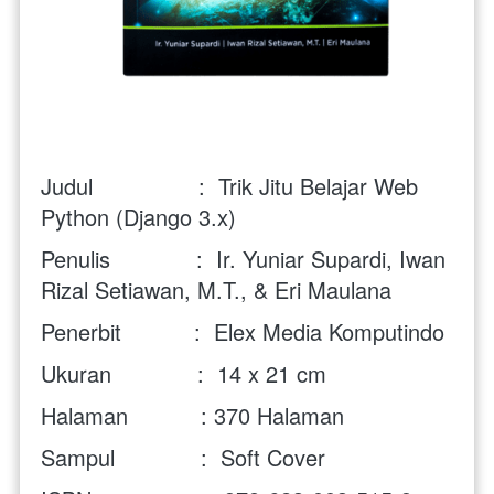
Judul                :  
Trik Jitu Belajar Web 
Python (Django 3.x)
Penulis             :  Ir. Yuniar Supardi, Iwan 
Rizal Setiawan, M.T., & Eri Maulana 
Penerbit           :  Elex Media Komputindo
Ukuran             :  14 x 21 cm
Halaman           : 370 Halaman
Sampul             :  Soft Cover